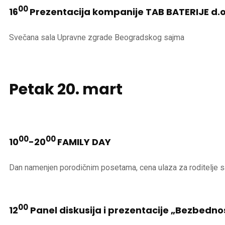
00
16
Prezentacija kompanije TAB BATERIJE d.
Svečana sala Upravne zgrade Beogradskog sajma
Petak
20. mart
00
00
10
-20
FAMILY DAY
Dan namenjen porodičnim posetama, cena ulaza za roditelje 
00
12
Panel diskusija i prezentacije „Bezbedno