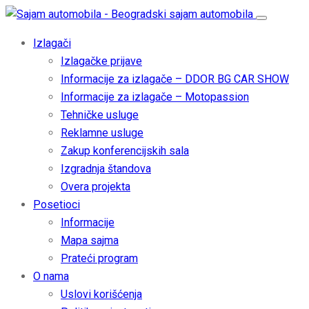
Izlagači
Izlagačke prijave
Informacije za izlagače – DDOR BG CAR SHOW
Informacije za izlagače – Motopassion
Tehničke usluge
Reklamne usluge
Zakup konferencijskih sala
Izgradnja štandova
Overa projekta
Posetioci
Informacije
Mapa sajma
Prateći program
O nama
Uslovi korišćenja