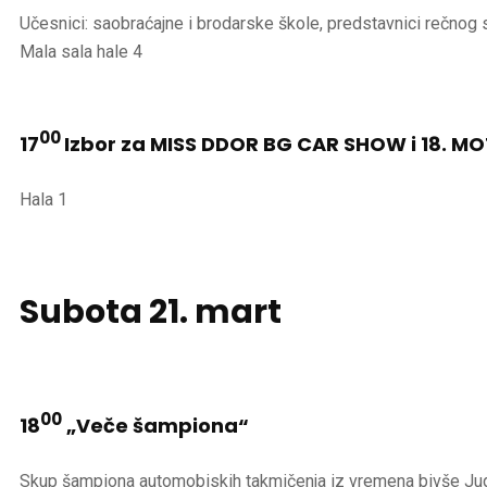
Učesnici: saobraćajne i brodarske škole, predstavnici rečnog 
Mala sala hale 4
00
17
Izbor za MISS DDOR BG CAR SHOW i 18. 
Hala 1
Subota
21. mart
00
18
„Veče šampiona“
Skup šampiona automobiskih takmičenja iz vremena bivše Jug