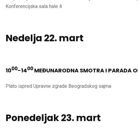
Konferencijska sala hale 4
Nedelja
22. mart
00
00
10
-14
MEĐUNARODNA SMOTRA I PARADA O
Plato ispred Upravne zgrade Beogradskog sajma
Ponedeljak
23. mart