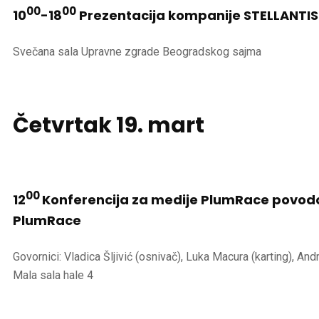
00
00
10
-18
Prezentacija kompanije STELLANTIS
Svečana sala Upravne zgrade Beogradskog sajma
Četvrtak
19. mart
00
12
Konferencija za medije PlumRace povodo
PlumRace
Govornici: Vladica Šljivić (osnivač), Luka Macura (karting), A
Mala sala hale 4