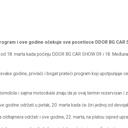
i program i ove godine očekuje sve posetioce DDOR BG CA
ata od 18. marta kada počinju DDOR BG CAR SHOW 09 i 18. Međuna
svake godine, privlači i bogat prateći program koji upotpunjuje ce
omobila i sajma motocikala znaju da je ovaj termin rezervisan i z
ve godine održati u petak, 20. marta kada će žiri jednoj od devojak
 oldtajmera održati i ove godine, 22. marta, na platou ispred upr