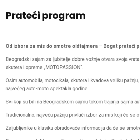
Prateći
program
Od izbora za mis do smotre oldtajmera – Bogat prateć
Beogradski sajam za ljubitelje dobre vožnje otvara svoja vr
skutera i opreme „MOTOPASSION“.
Osim automobila, motocikala, skutera i kvadova veliku pažnju, 
najvećeg auto-moto spektakla godine.
Svi koji su bili na Beogradskom sajmu tokom trajanja sajma aut
Tradicionalno, najveću pažnju privlači izbor za mis koji će se o
Zaljubljenike u klasiku obradovaće informacija da će se smotra