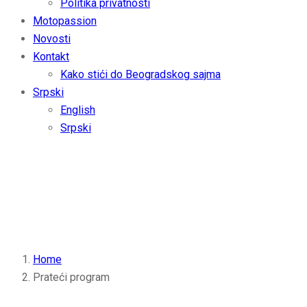
Politika privatnosti
Motopassion
Novosti
Kontakt
Kako stići do Beogradskog sajma
Srpski
English
Srpski
Prateći program
Beogradski Sajam
Home
Prateći program