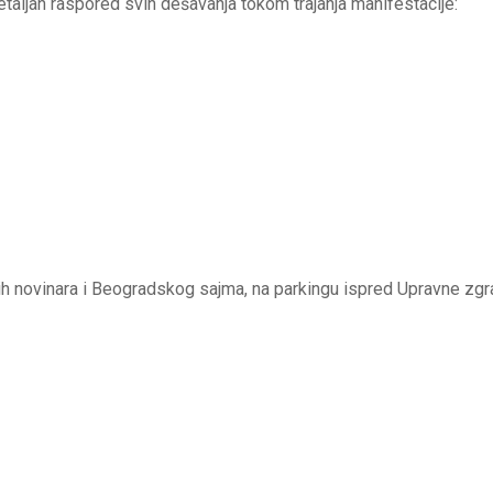
taljan raspored svih dešavanja tokom trajanja manifestacije:
skih novinara i Beogradskog sajma, na parkingu ispred Upravne 