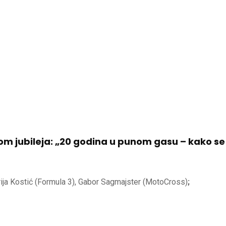
m jubileja: „20 godina u punom gasu – kako se
ndrija Kostić (Formula 3), Gabor Sagmajster (MotoCross)
;