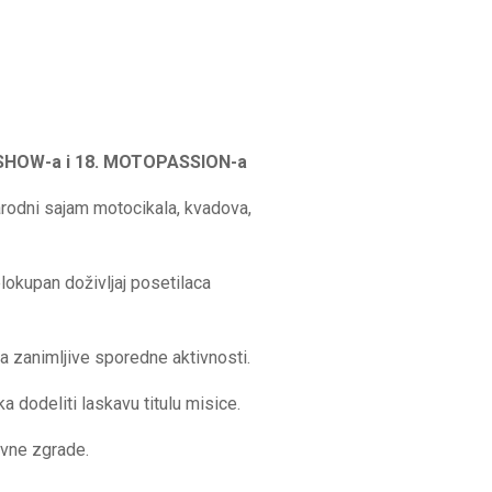
R SHOW-a i 18. MOTOPASSION-a
rodni sajam motocikala, kvadova,
lokupan doživljaj posetilaca
a zanimljive sporedne aktivnosti.
a dodeliti laskavu titulu misice.
avne zgrade.