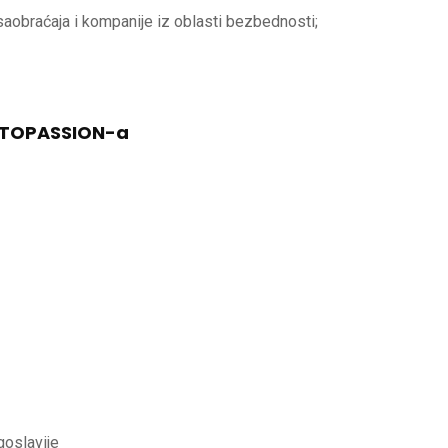
saobraćaja i kompanije iz oblasti bezbednosti;
MOTOPASSION-a
oslavije