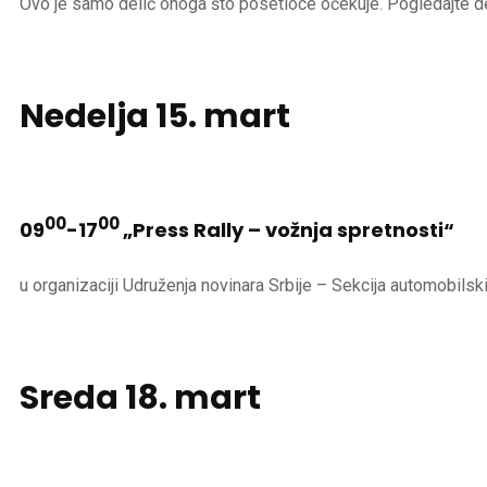
Ovo je samo delić onoga što posetioce očekuje. Pogledajte de
Nedelja
15. mart
00
00
09
-17
„Press Rally – vožnja spretnosti“
u organizaciji Udruženja novinara Srbije – Sekcija automobil
Sreda
18. mart