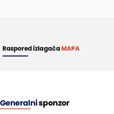
Raspored izlagača
MAPA
Generalni
sponzor