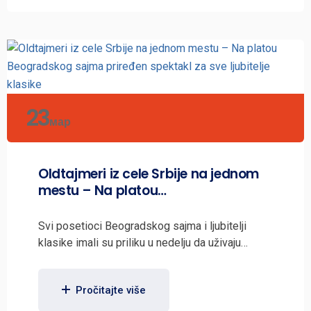
23
мар
Oldtajmeri iz cele Srbije na jednom
mestu – Na platou…
Svi posetioci Beogradskog sajma i ljubitelji
klasike imali su priliku u nedelju da uživaju…
Pročitajte više