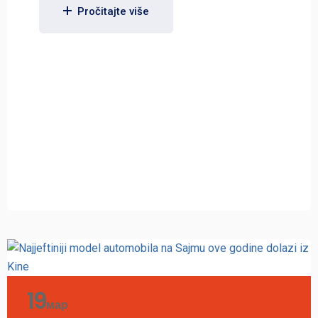
Pročitajte više
19
мар