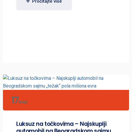
Pročitajte više
17
мар
Luksuz na točkovima – Najskuplji
automobil na Beogradskom sajmu