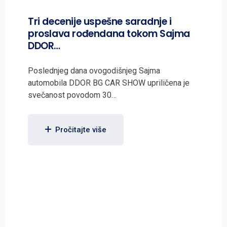
Tri decenije uspešne saradnje i
proslava rođendana tokom Sajma
DDOR…
Poslednjeg dana ovogodišnjeg Sajma
automobila DDOR BG CAR SHOW upriličena je
svečanost povodom 30…
Pročitajte više