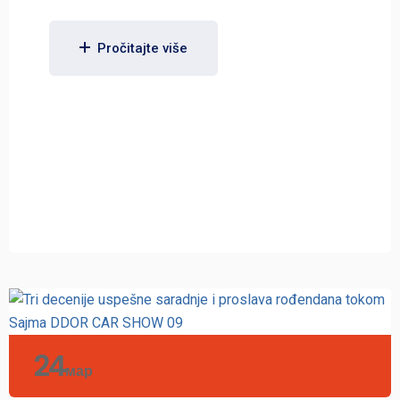
Pročitajte više
24
мар