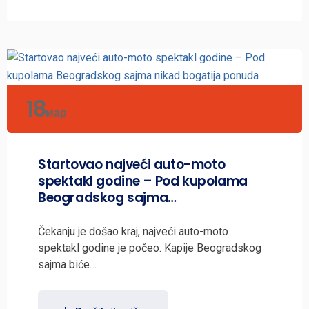
18
мар
Startovao najveći auto-moto
spektakl godine – Pod kupolama
Beogradskog sajma…
Čekanju je došao kraj, najveći auto-moto
spektakl godine je počeo. Kapije Beogradskog
sajma biće…