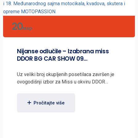
20
мар
Nijanse odlučile – Izabrana miss
DDOR BG CAR SHOW 09…
Uz veliki broj okupljenih posetilaca završen je
ovogodišnji izbor za Miss u okviru DDOR…
Pročitajte više