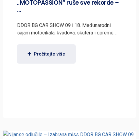
„MOTOPASSION“ ruše sve rekorde –
…
DDOR BG CAR SHOW 09 i 18. Međunarodni
sajam motocikala, kvadova, skutera i opreme…
Pročitajte više