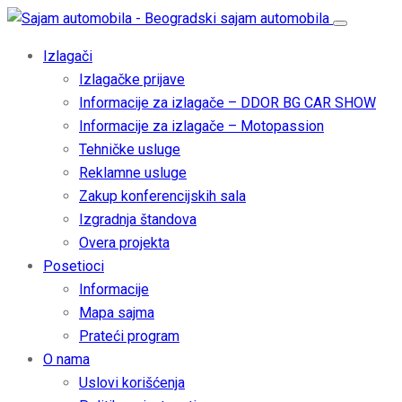
Izlagači
Izlagačke prijave
Informacije za izlagače – DDOR BG CAR SHOW
Informacije za izlagače – Motopassion
Tehničke usluge
Reklamne usluge
Zakup konferencijskih sala
Izgradnja štandova
Overa projekta
Posetioci
Informacije
Mapa sajma
Prateći program
O nama
Uslovi korišćenja