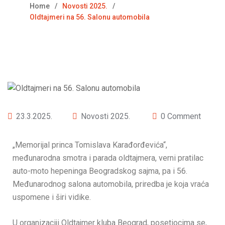
Home
Novosti 2025.
Oldtajmeri na 56. Salonu automobila
23.3.2025.
Novosti 2025.
0 Comment
„Memorijal princa Tomislava Karađorđevića“,
međunarodna smotra i parada oldtajmera, verni pratilac
auto-moto hepeninga Beogradskog sajma, pa i 56.
Međunarodnog salona automobila, priredba je koja vraća
uspomene i širi vidike.
U organizaciji Oldtajmer kluba Beograd, posetiocima se,