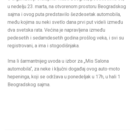
u nedelju 23. marta, na otvorenom prostoru Beogradskog
sajma i ovog puta predstavilo šezdesetak automobila,
među kojima su neki svetlo dana prvi put videli između
dva svetska rata. Većina je napravljena između
pedesetih i sedamdesetih godina prošlog veka, i svi su
registrovani, a ima i stogodišnjaka.
Ima li šarmantnijeg uvoda u izbor za „Mis Salona
automobila“, za neke i ključni događaj ovog auto-moto
hepeninga, koji se održava u ponedeljak u 17h, u hali 1
Beogradskog sajma.