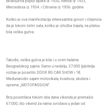
ekskluziva poput Bjuika iz 1930, Renoa iz 1933,
Mercedesa iz 1934. i Citroena iz 1936. godine.
Koliko je ova manifestacija interesantna govori i činjenica
da je tokom četiri sata, koliko je izložba trajala, na platou
bila velika gužva.
Takođe, velika gužva je bila i u svim halama
Beogradskog sajma. Samo u nedelju, 37.000 ljubitelja
vožnje je posetilo DDOR BG CAR SHOW i 18.
Međunarodni sajam motocikala, kvadova, skutera i
opreme „MOTOPASSION“.
Broj posetilaca tokom oba dana vikenda je premašio
67.000, što vikend za nama svrstava u jedan od