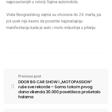
najposećenijih u istoriji Sajma automobila.
Vrata Beogradskog sajma su otvorena do 24. marta, pa
još uvek nije kasno da posetite najznačajniju
manifestaciju kada je auto i moto industrija u pitanju.
Previous post
DDOR BG CAR SHOW i „MOTOPASSION“
ruše sve rekorde – Samo tokom prvog
dana vikenda 30.000 posetilaca prošetalo
halama