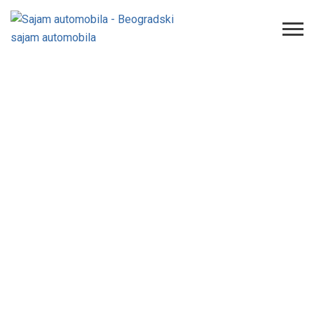
Oldtajmeri iz cele Srbije na
jednom mestu – Na platou
Beogradskog sajma priređen
spektakl za sve ljubitelje klasike