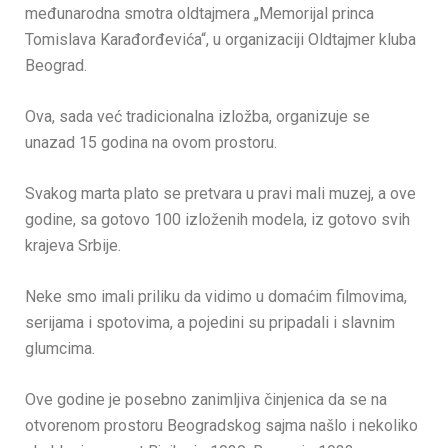
međunarodna smotra oldtajmera „Memorijal princa
Tomislava Karađorđevića“, u organizaciji Oldtajmer kluba
Beograd.
Ova, sada već tradicionalna izložba, organizuje se
unazad 15 godina na ovom prostoru.
Svakog marta plato se pretvara u pravi mali muzej, a ove
godine, sa gotovo 100 izloženih modela, iz gotovo svih
krajeva Srbije.
Neke smo imali priliku da vidimo u domaćim filmovima,
serijama i spotovima, a pojedini su pripadali i slavnim
glumcima.
Ove godine je posebno zanimljiva činjenica da se na
otvorenom prostoru Beogradskog sajma našlo i nekoliko