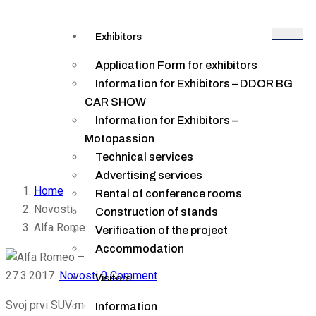
Exhibitors
Application Form for exhibitors
Information for Exhibitors – DDOR BG
CAR SHOW
Information for Exhibitors –
Alfa Romeo – prvi SUV
Motopassion
Technical services
Advertising services
Home
Rental of conference rooms
Novosti
Construction of stands
Alfa Romeo – prvi SUV
Verification of the project
Accommodation
27.3.2017.
Novosti
0 Comment
Visitors
Svoj prvi SUV model “stelvio” i limuzinu “giulia veloce”
Information