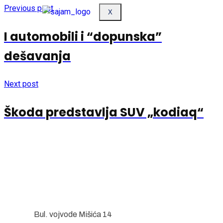
Previous post
X
I automobili i “dopunska”
dešavanja
Next post
Škoda predstavlja SUV „kodiaq“
Bul. vojvode Mišića 14