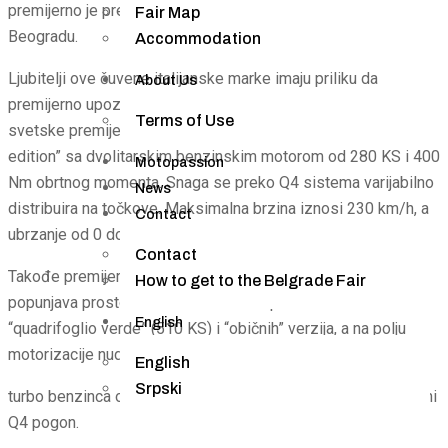
premijerno je predstavio Alfa Romeo na Salonu automobila u
Fair Map
Beogradu.
Accommodation
Ljubitelji ove čuvene italijanske marke imaju priliku da
About Us
premijerno upoznaju prvi SUV sa znakom Alfe Romeo. Nakon
Terms of Use
svetske premijere u Ženevi, u Beograd je stigao “stelvio first
edition” sa dvolitarskim benzinskim motorom od 280 KS i 400
Motopassion
Nm obrtnog momenta. Snaga se preko Q4 sistema varijabilno
News
distribuira na točkove. Maksimalna brzina iznosi 230 km/h, a
Contact
ubrzanje od 0 do 100 km/h je 5,5 sekundi.
Contact
Takođe premijerno, u Beograd je stigla i “giulia veloce”, koja
How to get to the Belgrade Fair
popunjava prostor između vrhunske sportske limuzine
English
“quadrifoglio verde” (510 KS) i “običnih” verzija, a na polju
motorizacije nudi izbor između 2.0
English
Srpski
turbo benzinca od 280 KS i 2.2 dizela od 210 KS, uz integralni
Q4 pogon.