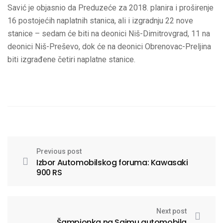
Savić je objasnio da Preduzeće za 2018. planira i proširenje
16 postojećih naplatnih stanica, ali i izgradnju 22 nove
stanice – sedam će biti na deonici Niš-Dimitrovgrad, 11 na
deonici Niš-Preševo, dok će na deonici Obrenovac-Preljina
biti izgrađene četiri naplatne stanice.
Previous post
Izbor Automobilskog foruma: Kawasaki
900 RS
Next post
Šampionka na Sajmu automobila