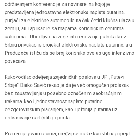
održavanjem konferencije za novinare, na kojoj je
predstavljena jednostavna elektronska naplata putarina,
punjači za električne automobile na čak četiri ključna ulaza u
zemlju, ali i aplikacije sa mapama, korisničkim centrima,
uslugama… Ubedljivo najveće interesovanje putnika kroz
Srbiju privukao je projekat elektronske naplate putarine, a u
Preduzeću ističu da se broj korisnika ove usluge intenzivno
povećava.
Rukovodilac odeljenja zajedničkih poslova u JP „Putevi
Srbije“ Darko Savić rekao je da je već omogućen prolazak
bez zaustavljanja u posebno označenim saobraćajnim
trakama, kao i jednostavnost naplate putarine
bezgotovinskim plaćanjem, kao i jeftinija putarina uz
ostvarivanje različitih popusta.
Prema njegovim rečima, uređaj se može koristiti u pripejd