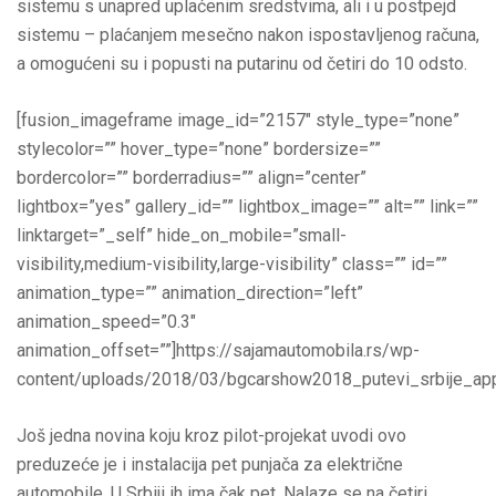
sistemu s unapred uplaćenim sredstvima, ali i u postpejd
sistemu – plaćanjem mesečno nakon ispostavljenog računa,
a omogućeni su i popusti na putarinu od četiri do 10 odsto.
[fusion_imageframe image_id=”2157″ style_type=”none”
stylecolor=”” hover_type=”none” bordersize=””
bordercolor=”” borderradius=”” align=”center”
lightbox=”yes” gallery_id=”” lightbox_image=”” alt=”” link=””
linktarget=”_self” hide_on_mobile=”small-
visibility,medium-visibility,large-visibility” class=”” id=””
animation_type=”” animation_direction=”left”
animation_speed=”0.3″
animation_offset=””]https://sajamautomobila.rs/wp-
content/uploads/2018/03/bgcarshow2018_putevi_srbije_app
Još jedna novina koju kroz pilot-projekat uvodi ovo
preduzeće je i instalacija pet punjača za električne
automobile. U Srbiji ih ima čak pet. Nalaze se na četiri