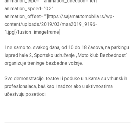
animation_type=”” animation_direction=”left”
animation_speed=”0.3″
animation_offset=””]https://sajamautomobila.rs/wp-
content/uploads/2019/03/msa2019_9196-
1.jpg[/fusion_imageframe]
I ne samo to, svakog dana, od 10 do 18 časova, na parkingu
ispred hale 2, Sportsko udruženje „Moto klub Bezbednost“
organizuje treninge bezbedne vožnje.
Sve demonstracije, testovi i poduke u rukama su vrhunskih
profesionalaca, baš kao i nadzor ako u aktivnostima
učestvuju posetioci.