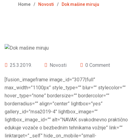
Home
Novosti
Dok mašine miruju
25.3.2019.
Novosti
0 Comment
[fusion_imageframe image_id=”3077|full”
max_width=”1100px” style_type=”” blur=”” stylecolor=””
hover_type=”none” bordersize=”” bordercolor=””
borderradius=”” align=”center” lightbox=”yes”
gallery_id=”msa2019-4″ lightbox_image=””
lightbox_image_id=”” alt=”NAVAK svakodnevno praktično
edukuje vozače o bezbednim tehnikama vožnje” link=””
linktarget=”_self” hide_on_mobile=”small-