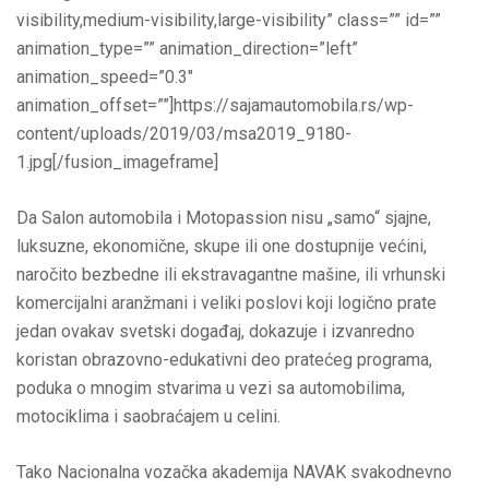
visibility,medium-visibility,large-visibility” class=”” id=””
animation_type=”” animation_direction=”left”
animation_speed=”0.3″
animation_offset=””]https://sajamautomobila.rs/wp-
content/uploads/2019/03/msa2019_9180-
1.jpg[/fusion_imageframe]
Da Salon automobila i Motopassion nisu „samo“ sjajne,
luksuzne, ekonomične, skupe ili one dostupnije većini,
naročito bezbedne ili ekstravagantne mašine, ili vrhunski
komercijalni aranžmani i veliki poslovi koji logično prate
jedan ovakav svetski događaj, dokazuje i izvanredno
koristan obrazovno-edukativni deo pratećeg programa,
poduka o mnogim stvarima u vezi sa automobilima,
motociklima i saobraćajem u celini.
Tako Nacionalna vozačka akademija NAVAK svakodnevno