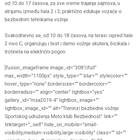
od 10 do 17 časova, za sve vreme trajanja sajmova, u
atrijumu između hala 2 i 3, praktično edukuje vozače o
bezbednim tehnikama vožnje.
Svakodnevno se, od 10 do 18 časova, na terasi ispred hale
2 nivo C, organizuju i test i demo vožnje skutera, bicikala i
trotineta na električni pogon.
[fusion_imageframe image_id=”3081|full”
max_width=”1100px” style_type=”” blur=”” stylecolor=””
hover_type=”none” bordersize=”” bordercolor=””
borderradius=”” align=”center” lightbox=”yes”
gallery_id=”msa2019-4″ lightbox_image=””
lightbox_image_id=”” alt=”Treninzi bezbedne vožnje
Sportskog udruženja Moto klub Bezbednost” link=””
linktarget=”_self” hide_on_mobile=”small-
visibility,medium-visibility,large-visibility” class=”” id=””