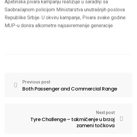
Apatinska pivara kampanju realizuje u saradnji sa
Saobraćajnom policijom Ministarstva unutrašnjih poslova
Republike Srbije. U okviru kampanje, Pivara svake godine
MUP-u donira alkometre najsavremenije generacije.
Previous post
Both Passenger and Commercial Range
Next post
Tyre Challenge – takmičenje u brzoj
zameni točkova