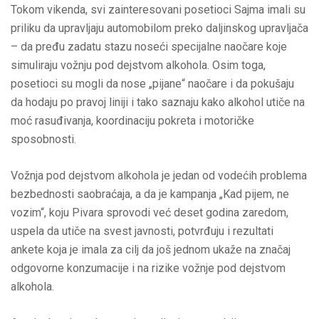
Tokom vikenda, svi zainteresovani posetioci Sajma imali su
priliku da upravljaju automobilom preko daljinskog upravljača
– da pređu zadatu stazu noseći specijalne naočare koje
simuliraju vožnju pod dejstvom alkohola. Osim toga,
posetioci su mogli da nose „pijane“ naočare i da pokušaju
da hodaju po pravoj liniji i tako saznaju kako alkohol utiče na
moć rasuđivanja, koordinaciju pokreta i motoričke
sposobnosti.
Vožnja pod dejstvom alkohola je jedan od vodećih problema
bezbednosti saobraćaja, a da je kampanja „Kad pijem, ne
vozim“, koju Pivara sprovodi već deset godina zaredom,
uspela da utiče na svest javnosti, potvrđuju i rezultati
ankete koja je imala za cilj da još jednom ukaže na značaj
odgovorne konzumacije i na rizike vožnje pod dejstvom
alkohola.