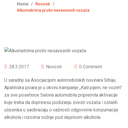
Home
Novosti
Alkometrima protiv nesavesnih vozača
28.3.2017.
Novosti
0 Comment
U saradnji sa Asocijacijom automobilskih novinara Srbije,
Apatinska pivara je u okviru kampanje „Kad pijem, ne vozim“
za sve posetioce Salona automobila pripremila aktivacije
koje treba da doprinesu podizanju svesti vozača i ostalih
učesnika u saobraćaju o važnosti odgovorne konzumacije
alkohola i rizicima vožnje pod dejstvom alkohola.