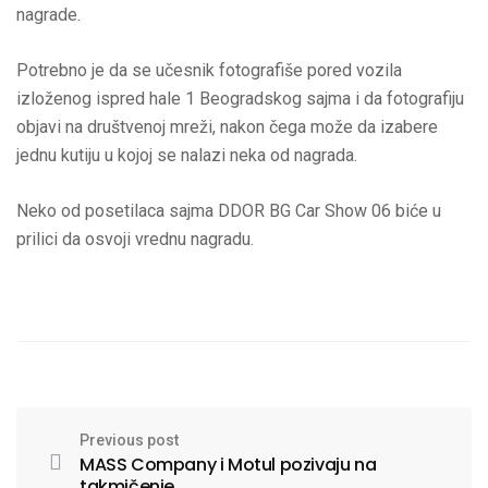
nagrade.
Potrebno je da se učesnik fotografiše pored vozila
izloženog ispred hale 1 Beogradskog sajma i da fotografiju
objavi na društvenoj mreži, nakon čega može da izabere
jednu kutiju u kojoj se nalazi neka od nagrada.
Neko od posetilaca sajma DDOR BG Car Show 06 biće u
prilici da osvoji vrednu nagradu.
Previous post
MASS Company i Motul pozivaju na
takmičenje