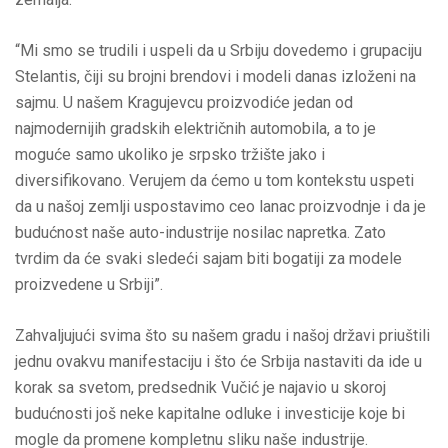
“Mi smo se trudili i uspeli da u Srbiju dovedemo i grupaciju
Stelantis, čiji su brojni brendovi i modeli danas izloženi na
sajmu. U našem Kragujevcu proizvodiće jedan od
najmodernijih gradskih električnih automobila, a to je
moguće samo ukoliko je srpsko tržište jako i
diversifikovano. Verujem da ćemo u tom kontekstu uspeti
da u našoj zemlji uspostavimo ceo lanac proizvodnje i da je
budućnost naše auto-industrije nosilac napretka. Zato
tvrdim da će svaki sledeći sajam biti bogatiji za modele
proizvedene u Srbiji”.
Zahvaljujući svima što su našem gradu i našoj državi priuštili
jednu ovakvu manifestaciju i što će Srbija nastaviti da ide u
korak sa svetom, predsednik Vučić je najavio u skoroj
budućnosti još neke kapitalne odluke i investicije koje bi
mogle da promene kompletnu sliku naše industrije.