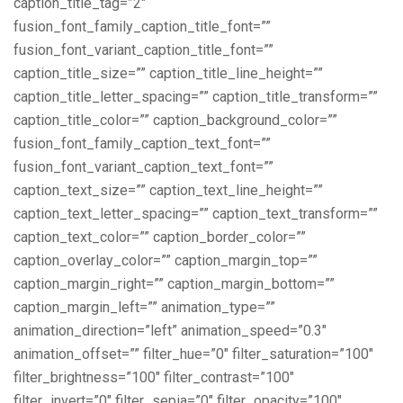
caption_title_tag=”2″
fusion_font_family_caption_title_font=””
fusion_font_variant_caption_title_font=””
caption_title_size=”” caption_title_line_height=””
caption_title_letter_spacing=”” caption_title_transform=””
caption_title_color=”” caption_background_color=””
fusion_font_family_caption_text_font=””
fusion_font_variant_caption_text_font=””
caption_text_size=”” caption_text_line_height=””
caption_text_letter_spacing=”” caption_text_transform=””
caption_text_color=”” caption_border_color=””
caption_overlay_color=”” caption_margin_top=””
caption_margin_right=”” caption_margin_bottom=””
caption_margin_left=”” animation_type=””
animation_direction=”left” animation_speed=”0.3″
animation_offset=”” filter_hue=”0″ filter_saturation=”100″
filter_brightness=”100″ filter_contrast=”100″
filter_invert=”0″ filter_sepia=”0″ filter_opacity=”100″