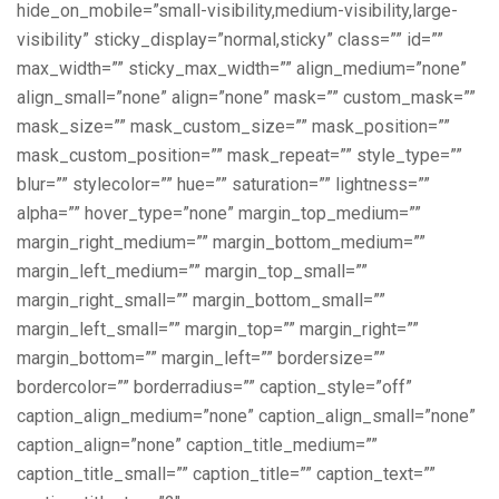
hide_on_mobile=”small-visibility,medium-visibility,large-
visibility” sticky_display=”normal,sticky” class=”” id=””
max_width=”” sticky_max_width=”” align_medium=”none”
align_small=”none” align=”none” mask=”” custom_mask=””
mask_size=”” mask_custom_size=”” mask_position=””
mask_custom_position=”” mask_repeat=”” style_type=””
blur=”” stylecolor=”” hue=”” saturation=”” lightness=””
alpha=”” hover_type=”none” margin_top_medium=””
margin_right_medium=”” margin_bottom_medium=””
margin_left_medium=”” margin_top_small=””
margin_right_small=”” margin_bottom_small=””
margin_left_small=”” margin_top=”” margin_right=””
margin_bottom=”” margin_left=”” bordersize=””
bordercolor=”” borderradius=”” caption_style=”off”
caption_align_medium=”none” caption_align_small=”none”
caption_align=”none” caption_title_medium=””
caption_title_small=”” caption_title=”” caption_text=””