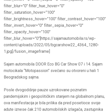
filter_blur=”0″ filter_hue_hover=”0″
filter_saturation_hover=”100″
filter_brightness_hover=”100″ filter_contrast_hover=”100″
filter_invert_hover=”0″ filter_sepia_hover=”0″
filter_opacity_hover=”100″
filter_blur_hover=”0″]https://sajamautomobila.rs/wp-
content/uploads/2022/05/bgcarshow22_4364_1280-
1.jpg[/fusion_imageframe]
Sajam automobila DDOR Eco BG Car Show 07 i 14. Sajam
motocikala “Motopassion” svečano su otvoreni u hali 1
Beogradskog sajma.
Posle dvogodišnje pauze uzrokovane poznatim
pandemijskim i geopolitičkim stanjem na globalnom planu,
ova manifestacija je bila prilika da pred posetioce svoje
adute iznese čak 210 automobilskih izlagača, zastupnika