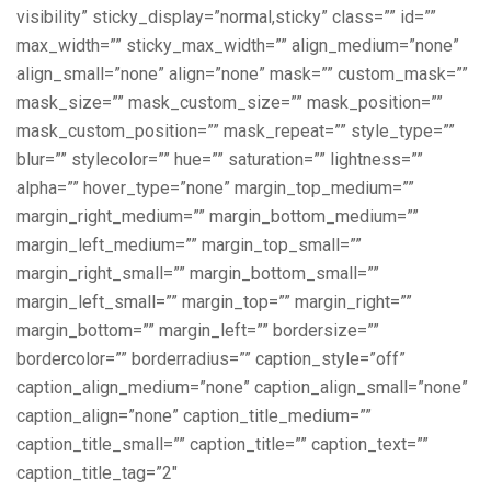
visibility” sticky_display=”normal,sticky” class=”” id=””
max_width=”” sticky_max_width=”” align_medium=”none”
align_small=”none” align=”none” mask=”” custom_mask=””
mask_size=”” mask_custom_size=”” mask_position=””
mask_custom_position=”” mask_repeat=”” style_type=””
blur=”” stylecolor=”” hue=”” saturation=”” lightness=””
alpha=”” hover_type=”none” margin_top_medium=””
margin_right_medium=”” margin_bottom_medium=””
margin_left_medium=”” margin_top_small=””
margin_right_small=”” margin_bottom_small=””
margin_left_small=”” margin_top=”” margin_right=””
margin_bottom=”” margin_left=”” bordersize=””
bordercolor=”” borderradius=”” caption_style=”off”
caption_align_medium=”none” caption_align_small=”none”
caption_align=”none” caption_title_medium=””
caption_title_small=”” caption_title=”” caption_text=””
caption_title_tag=”2″