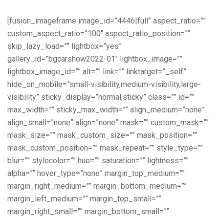
[fusion_imageframe image_id=”4446|full” aspect_ratio=””
custom_aspect_ratio=”100″ aspect_ratio_position=””
skip_lazy_load=”” lightbox=”yes”
gallery_id=”bgcarshow2022-01″ lightbox_image=””
lightbox_image_id=”” alt=”” link=”” linktarget=”_self”
hide_on_mobile=”small-visibility,medium-visibility,large-
visibility” sticky_display=”normal,sticky” class=”” id=””
max_width=”” sticky_max_width=”” align_medium=”none”
align_small=”none” align=”none” mask=”” custom_mask=””
mask_size=”” mask_custom_size=”” mask_position=””
mask_custom_position=”” mask_repeat=”” style_type=””
blur=”” stylecolor=”” hue=”” saturation=”” lightness=””
alpha=”” hover_type=”none” margin_top_medium=””
margin_right_medium=”” margin_bottom_medium=””
margin_left_medium=”” margin_top_small=””
margin_right_small=”” margin_bottom_small=””