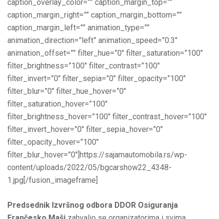
caption_overlay_color=”” caption_margin_top=””
caption_margin_right=”” caption_margin_bottom=””
caption_margin_left=”” animation_type=””
animation_direction=”left” animation_speed=”0.3″
animation_offset=”” filter_hue=”0″ filter_saturation=”100″
filter_brightness=”100″ filter_contrast=”100″
filter_invert=”0″ filter_sepia=”0″ filter_opacity=”100″
filter_blur=”0″ filter_hue_hover=”0″
filter_saturation_hover=”100″
filter_brightness_hover=”100″ filter_contrast_hover=”100″
filter_invert_hover=”0″ filter_sepia_hover=”0″
filter_opacity_hover=”100″
filter_blur_hover=”0″]https://sajamautomobila.rs/wp-
content/uploads/2022/05/bgcarshow22_4348-
1.jpg[/fusion_imageframe]
Predsednik Izvršnog odbora DDOR Osiguranja
Frančesko Maši
zahvalio se organizatorima i svima