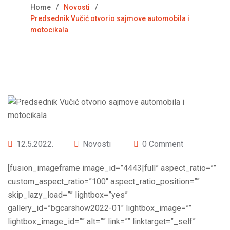
Home
Novosti
Predsednik Vučić otvorio sajmove automobila i
motocikala
12.5.2022.
Novosti
0 Comment
[fusion_imageframe image_id=”4443|full” aspect_ratio=””
custom_aspect_ratio=”100″ aspect_ratio_position=””
skip_lazy_load=”” lightbox=”yes”
gallery_id=”bgcarshow2022-01″ lightbox_image=””
lightbox_image_id=”” alt=”” link=”” linktarget=”_self”