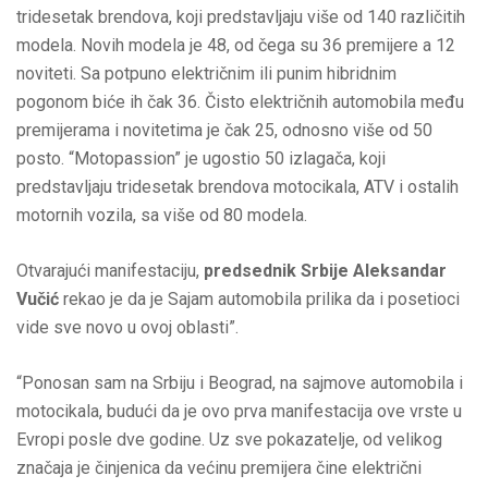
tridesetak brendova, koji predstavljaju više od 140 različitih
modela. Novih modela je 48, od čega su 36 premijere a 12
noviteti. Sa potpuno električnim ili punim hibridnim
pogonom biće ih čak 36. Čisto električnih automobila među
premijerama i novitetima je čak 25, odnosno više od 50
posto. “Motopassion” je ugostio 50 izlagača, koji
predstavljaju tridesetak brendova motocikala, ATV i ostalih
motornih vozila, sa više od 80 modela.
Otvarajući manifestaciju,
predsednik Srbije Aleksandar
Vučić
rekao je da je Sajam automobila prilika da i posetioci
vide sve novo u ovoj oblasti”.
“Ponosan sam na Srbiju i Beograd, na sajmove automobila i
motocikala, budući da je ovo prva manifestacija ove vrste u
Evropi posle dve godine. Uz sve pokazatelje, od velikog
značaja je činjenica da većinu premijera čine električni