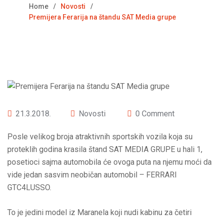
Home
Novosti
Premijera Ferarija na štandu SAT Media grupe
21.3.2018.
Novosti
0 Comment
Posle velikog broja atraktivnih sportskih vozila koja su
proteklih godina krasila štand SAT MEDIA GRUPE u hali 1,
posetioci sajma automobila će ovoga puta na njemu moći da
vide jedan sasvim neobičan automobil – FERRARI
GTC4LUSSO.
To je jedini model iz Maranela koji nudi kabinu za četiri