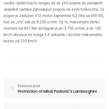
osobe i jedini koji bi mogao da se zimi popne do zavejanih
skijaških centara zahvaljujući pogonu na svim točkovima. Za
pogon je zadužen V12 motor zapremine 6,2 litra sa 690 KS,
koji se „vrti“ čak do 8.250 o/min. Uz to, maksimalni obrtni
moment od 697 Nm dostupan je pri 5.750 o/min, a do 100
km/h ubrzava za svega 3,4 sekunde i dostiže maksimalnu
brzinu od 335 km/h.
Previous post
Promotion of Miloš Pavlović’s Lamborghini